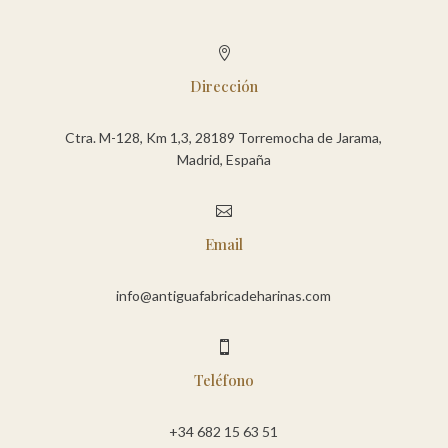

Dirección
Ctra. M-128, Km 1,3, 28189 Torremocha de Jarama,
Madrid, España

Email
info@antiguafabricadeharinas.com

Teléfono
+34 682 15 63 51