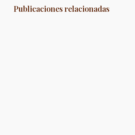
Publicaciones relacionadas
Las bodas en 2026 están marcadas por un
enfoque en la sostenibilidad, la elegancia
atemporal y la...