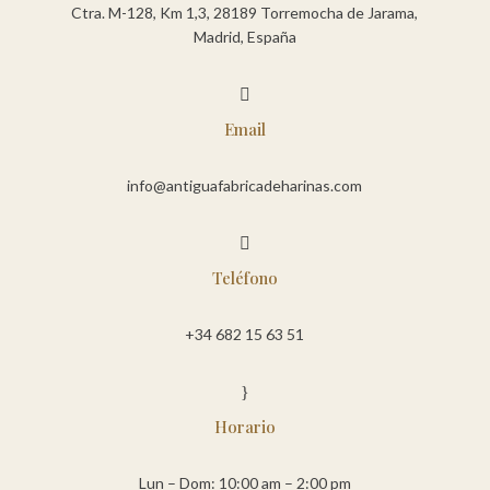
Ctra. M-128, Km 1,3, 28189 Torremocha de Jarama,
Madrid, España

Email
info@antiguafabricadeharinas.com

Teléfono
+34 682 15 63 51
}
Horario
Lun – Dom: 10:00 am – 2:00 pm