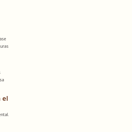
ase
turas
s
esa
 el
ntal.