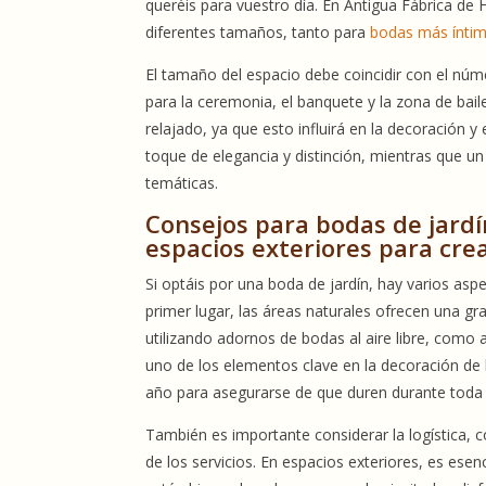
queréis para vuestro día. En Antigua Fábrica d
diferentes tamaños, tanto para
bodas más ínti
El tamaño del espacio debe coincidir con el núm
para la ceremonia, el banquete y la zona de bai
relajado, ya que esto influirá en la decoración 
toque de elegancia y distinción, mientras que u
temáticas.
Consejos para bodas de jardí
espacios exteriores para cre
Si optáis por una boda de jardín, hay varios as
primer lugar, las áreas naturales ofrecen una gr
utilizando adornos de bodas al aire libre, como 
uno de los elementos clave en la decoración de b
año para asegurarse de que duren durante toda l
También es importante considerar la logística, c
de los servicios. En espacios exteriores, es esenc