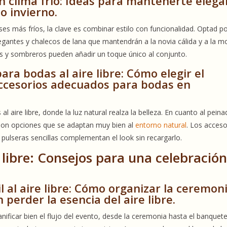
 clima frío: Ideas para mantenerte elega
o invierno.
eses más fríos, la clave es combinar estilo con funcionalidad. Optad p
gantes y chalecos de lana que mantendrán a la novia cálida y a la m
 y sombreros pueden añadir un toque único al conjunto.
ra bodas al aire libre: Cómo elegir el
 accesorios adecuados para bodas en
al aire libre, donde la luz natural realza la belleza. En cuanto al peina
 son opciones que se adaptan muy bien al
entorno natural
. Los acceso
pulseras sencillas complementan el look sin recargarlo.
e libre: Consejos para una celebració
l al aire libre: Cómo organizar la ceremoni
 perder la esencia del aire libre.
anificar bien el flujo del evento, desde la ceremonia hasta el banquete