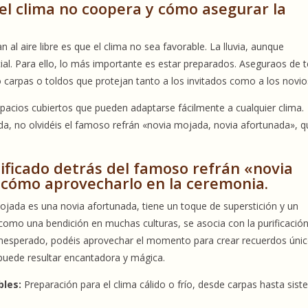
 el clima no coopera y cómo asegurar la
l aire libre es que el clima no sea favorable. La lluvia, aunque
ial. Para ello, lo más importante es estar preparados. Aseguraos de 
 carpas o toldos que protejan tanto a los invitados como a los novio
pacios cubiertos que pueden adaptarse fácilmente a cualquier clima.
da, no olvidéis el famoso refrán «novia mojada, novia afortunada», q
gnificado detrás del famoso refrán «novia
 cómo aprovecharlo en la ceremonia.
ojada es una novia afortunada, tiene un toque de superstición y un
 como una bendición en muchas culturas, se asocia con la purificación
 inesperado, podéis aprovechar el momento para crear recuerdos únic
 puede resultar encantadora y mágica.
bles:
Preparación para el clima cálido o frío, desde carpas hasta sis