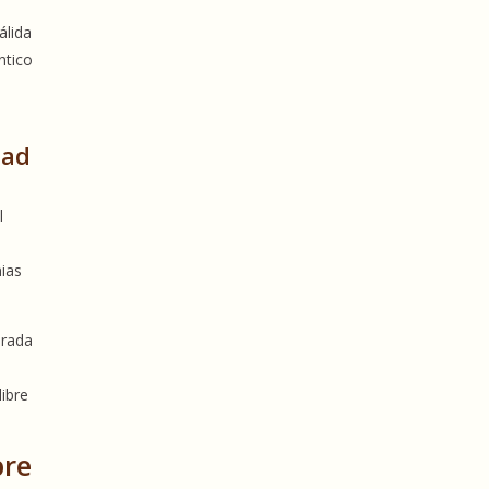
álida
ntico
s
dad
l
nias
orada
libre
bre