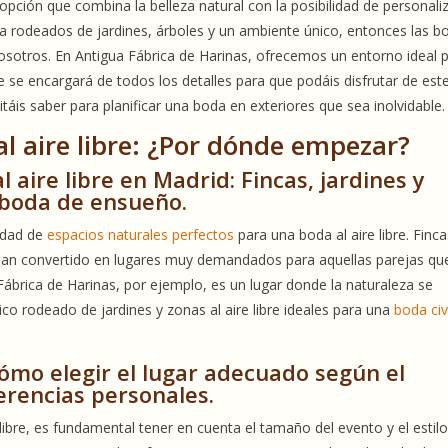
opción que combina la belleza natural con la posibilidad de personali
da rodeados de jardines, árboles y un ambiente único, entonces las b
 vosotros. En Antigua Fábrica de Harinas, ofrecemos un entorno ideal 
e se encargará de todos los detalles para que podáis disfrutar de este
táis saber para planificar una boda en exteriores que sea inolvidable.
l aire libre: ¿Por dónde empezar?
 aire libre en Madrid: Fincas, jardines y
 boda de ensueño.
edad de
espacios naturales perfectos
para una boda al aire libre. Finca
e han convertido en lugares muy demandados para aquellas parejas qu
Fábrica de Harinas, por ejemplo, es un lugar donde la naturaleza se
co rodeado de jardines y zonas al aire libre ideales para una
boda civi
Cómo elegir el lugar adecuado según el
erencias personales.
e libre, es fundamental tener en cuenta el tamaño del evento y el estil