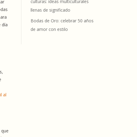
culturas: ideas multiculturales
zar
odas
llenas de significado
para
Bodas de Oro: celebrar 50 años
 día
de amor con estilo
s,
e
l al
o que