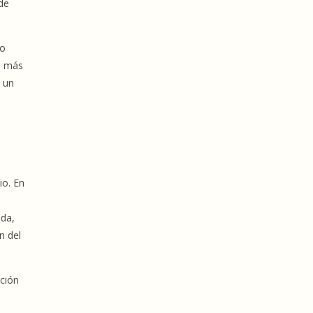
 de
io
 o más
a un
io. En
uda,
n del
ación
,