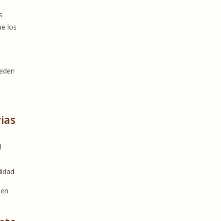
s
ue los
ueden
vias
l
s
idad.
 en