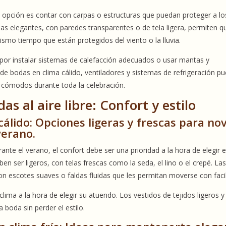
a opción es contar con carpas o estructuras que puedan proteger a lo
rpas elegantes, con paredes transparentes o de tela ligera, permiten q
mismo tiempo que están protegidos del viento o la lluvia.
a por instalar sistemas de calefacción adecuados o usar mantas y
o de bodas en clima cálido, ventiladores y sistemas de refrigeración p
én cómodos durante toda la celebración.
s al aire libre: Confort y estilo
álido: Opciones ligeras y frescas para no
verano.
rante el verano, el confort debe ser una prioridad a la hora de elegir e
en ser ligeros, con telas frescas como la seda, el lino o el crepé. La
n escotes suaves o faldas fluidas que les permitan moverse con facil
ima a la hora de elegir su atuendo. Los vestidos de tejidos ligeros y
boda sin perder el estilo.