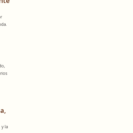
nte
or
oda.
do,
rios
n
a,
 y la