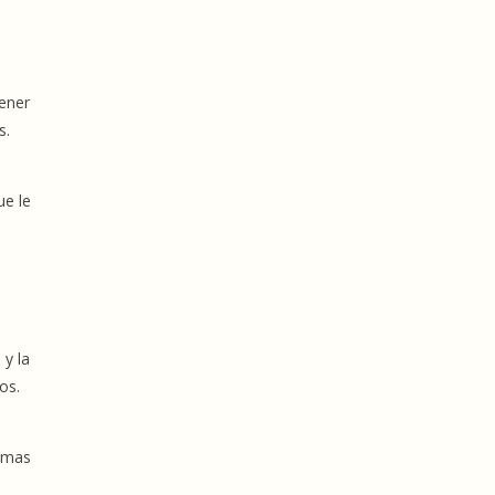
tener
s.
ue le
 y la
os.
temas