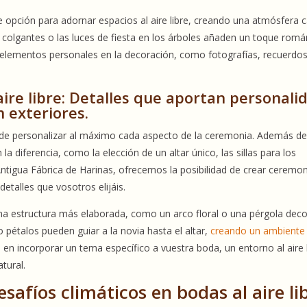
 opción para adornar espacios al aire libre, creando una atmósfera c
colgantes o las luces de fiesta en los árboles añaden un toque romá
r elementos personales en la decoración, como fotografías, recuerdo
aire libre: Detalles que aportan personali
n exteriores.
 de personalizar al máximo cada aspecto de la ceremonia. Además de
a diferencia, como la elección de un altar único, las sillas para los
 Antigua Fábrica de Harinas, ofrecemos la posibilidad de crear ceremo
 detalles que vosotros elijáis.
 una estructura más elaborada, como un arco floral o una pérgola dec
o pétalos pueden guiar a la novia hasta el altar,
creando un ambiente
en incorporar un tema específico a vuestra boda, un entorno al aire 
tural.
safíos climáticos en bodas al aire li