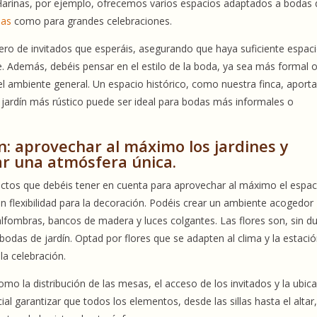
e Harinas, por ejemplo, ofrecemos varios espacios adaptados a bodas
mas
como para grandes celebraciones.
ero de invitados que esperáis, asegurando que haya suficiente espac
le. Además, debéis pensar en el estilo de la boda, ya sea más formal
y el ambiente general. Un espacio histórico, como nuestra finca, aport
n jardín más rústico puede ser ideal para bodas más informales o
n: aprovechar al máximo los jardines y
ar una atmósfera única.
pectos que debéis tener en cuenta para aprovechar al máximo el espac
an flexibilidad para la decoración. Podéis crear un ambiente acogedor
alfombras, bancos de madera y luces colgantes. Las flores son, sin d
odas de jardín. Optad por flores que se adapten al clima y la estació
a celebración.
omo la distribución de las mesas, el acceso de los invitados y la ubic
ial garantizar que todos los elementos, desde las sillas hasta el altar