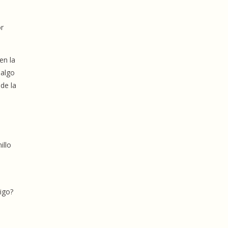
or
en la
 algo
de la
illo
igo?