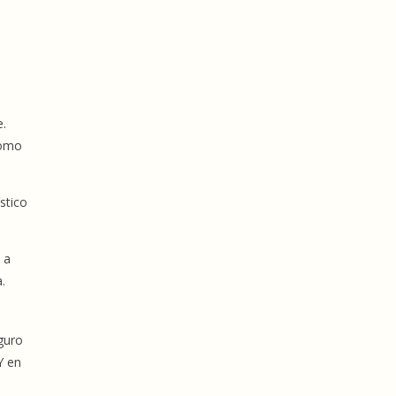
e.
como
ístico
 a
.
eguro
Y en