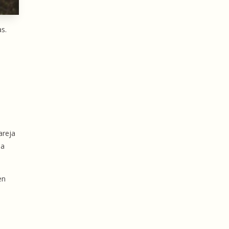
as.
areja
ma
en