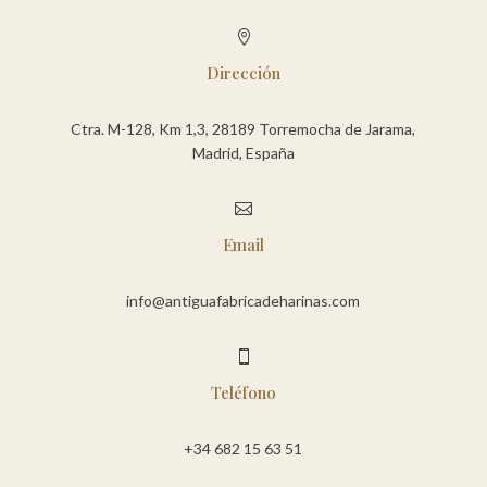

Dirección
Ctra. M-128, Km 1,3, 28189 Torremocha de Jarama,
Madrid, España

Email
info@antiguafabricadeharinas.com

Teléfono
+34 682 15 63 51