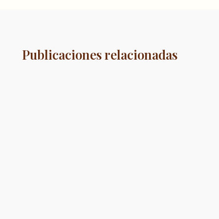
Publicaciones relacionadas
Alcanzar las bodas de oro no es simplemente
celebrar un aniversario más: es celebrar medio
siglo de vida...