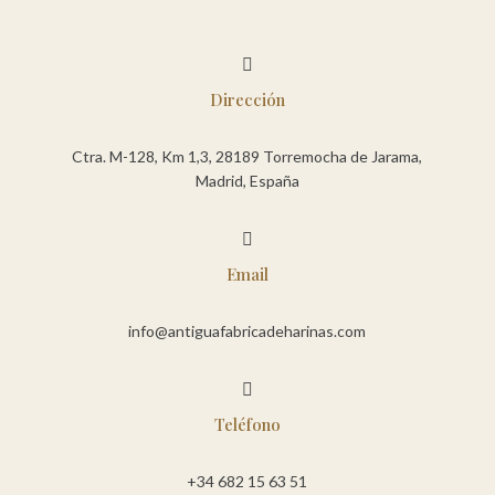

Dirección
Ctra. M-128, Km 1,3, 28189 Torremocha de Jarama,
Madrid, España

Email
info@antiguafabricadeharinas.com

Teléfono
+34 682 15 63 51