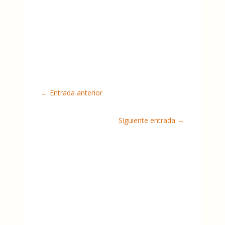
←
Entrada anterior
Siguiente entrada
→
Carretera M-128 Km 1,3
Torremocha de