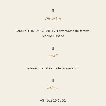

Dirección
Ctra. M-128, Km 1,3, 28189 Torremocha de Jarama,
Madrid, España

Email
info@antiguafabricadeharinas.com

Teléfono
+34 682 15 63 51