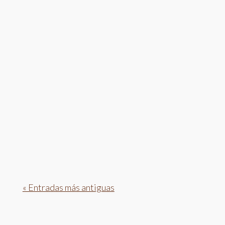
una gestión...
Cada pareja busca que su gran día sea único,
memorable y lleno de personalidad. En 2026, las
tendencias...
« Entradas más antiguas