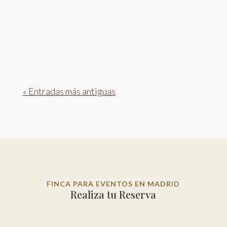
Cada pareja busca que su gran día sea único,
memorable y lleno de personalidad. En 2026, las
tendencias...
« Entradas más antiguas
FINCA PARA EVENTOS EN MADRID
Realiza tu Reserva