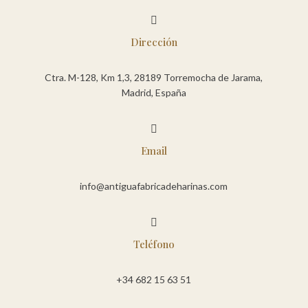

Dirección
Ctra. M-128, Km 1,3, 28189 Torremocha de Jarama,
Madrid, España

Email
info@antiguafabricadeharinas.com

Teléfono
+34 682 15 63 51