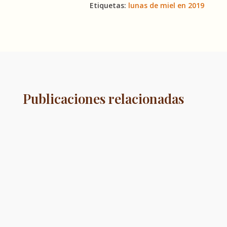
Etiquetas:
lunas de miel en 2019
Publicaciones relacionadas
Organizar bodas al aire libre en Madrid se ha
convertido en la opción predilecta para las
parejas que buscan...