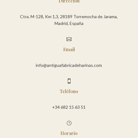
Dirección
Ctra. M-128, Km 1,3, 28189 Torremocha de Jarama,
Madrid, España

Email
info@antiguafabricadeharinas.com

Teléfono
+34 682 15 63 51
}
Horario