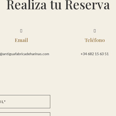
Realiza tu Reserva


Email
Teléfono
o@antiguafabricadeharinas.com
+34 682 15 63 51