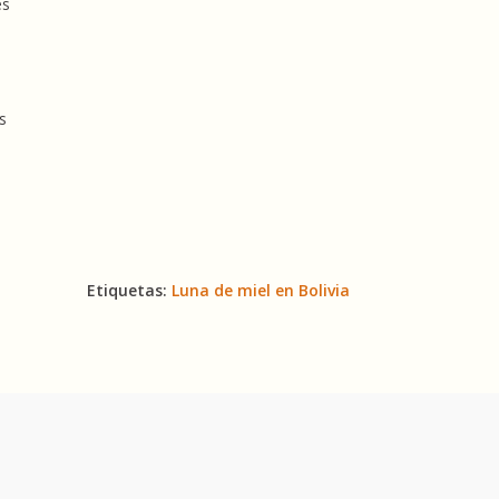
es
s.
s
Etiquetas:
Luna de miel en Bolivia