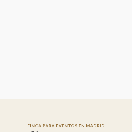
 memorable y lleno de personalidad. En 2026, las tendencias...
FINCA PARA EVENTOS EN MADRID