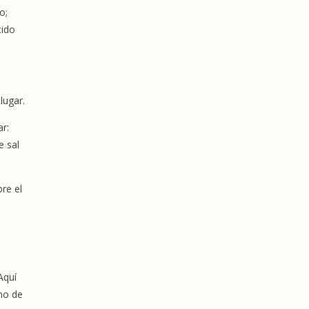
o;
tido
lugar.
ar:
e sal
re el
Aquí
omo de