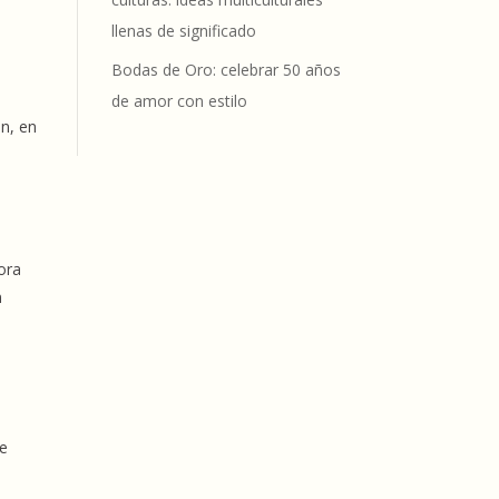
llenas de significado
Bodas de Oro: celebrar 50 años
de amor con estilo
ún, en
ora
n
de