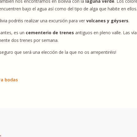
 También nos encontramos en Bolivia con la
laguna verde
. Los color
ncuentren bajo el agua así como del tipo de alga que habite en ello
livia podréis realizar una excursión para ver
volcanes y géysers
.
esantes, es un
cementerio de trenes
antiguos en pleno valle. Las vía
almente dos trenes por semana.
¡seguro que será una elección de la que no os arrepentiréis!
ra bodas
s