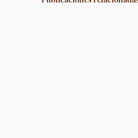
Organizar bodas al aire libre en Madrid se ha 
Planificar un enlace en la capital de España 