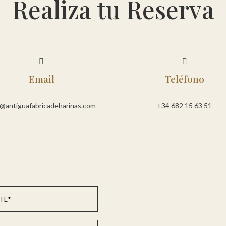
Realiza tu Reserva


Email
Teléfono
o@antiguafabricadeharinas.com
+34 682 15 63 51