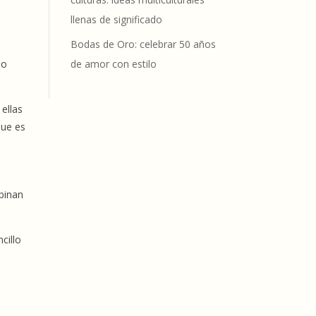
llenas de significado
Bodas de Oro: celebrar 50 años
de amor con estilo
ho
 ellas
que es
mbinan
cillo