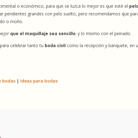
entimental o económico, para que se luzca lo mejor es que esté el
pel
var pendientes grandes con pelo suelto, pero recomendamos que par
gido o moño.
 mejor
que el maquillaje sea sencillo
; y lo mismo con el peinado.
para celebrar tanto tu
boda civil
como la recepción y banquete, en 
e bodas
|
Ideas para bodas
s