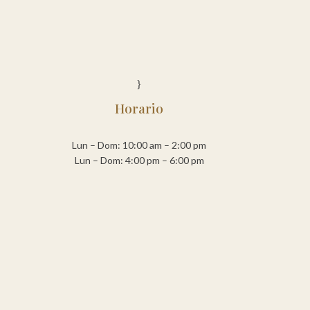
}
Horario
Lun – Dom: 10:00 am – 2:00 pm
Lun – Dom: 4:00 pm – 6:00 pm