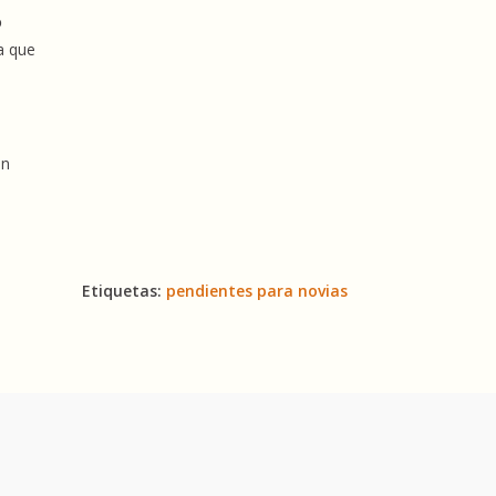
o
a que
un
Etiquetas:
pendientes para novias