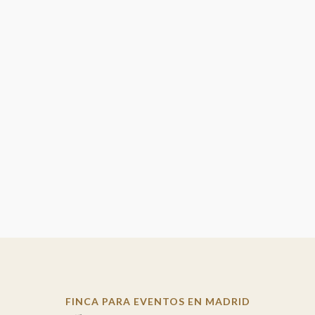
 memorable y lleno de personalidad. En 2026, las tendencias...
FINCA PARA EVENTOS EN MADRID