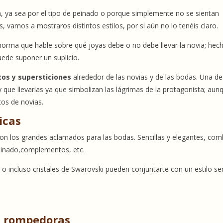
da, ya sea por el tipo de peinado o porque simplemente no se sientan
 vamos a mostraros distintos estilos, por si aún no lo tenéis claro.
norma que hable sobre qué joyas debe o no debe llevar la novia; hec
uede suponer un suplicio.
tos y supersticiones
alrededor de las novias y de las bodas. Una de
y que llevarlas ya que simbolizan las lágrimas de la protagonista; aun
tos de novias.
icas
son los grandes aclamados para las bodas. Sencillas y elegantes, co
peinado,complementos, etc.
 incluso cristales de Swarovski pueden conjuntarte con un estilo sen
s rompedoras