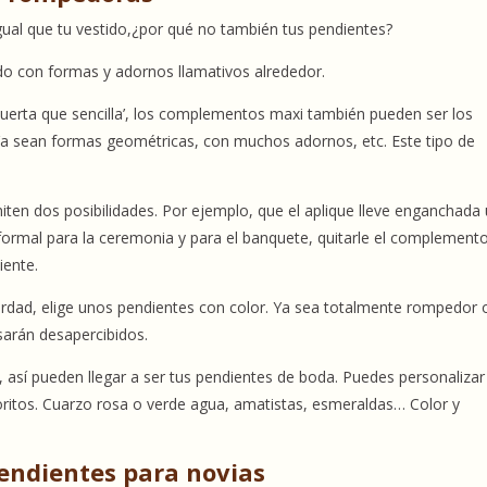
l igual que tu vestido,¿por qué no también tus pendientes?
do con formas y adornos llamativos alrededor.
muerta que sencilla’, los complementos maxi también pueden ser los
 Ya sean formas geométricas, con muchos adornos, etc. Este tipo de
ten dos posibilidades. Por ejemplo, que el aplique lleve enganchada
 formal para la ceremonia y para el banquete, quitarle el complement
iente.
verdad, elige unos pendientes con color. Ya sea totalmente rompedor 
sarán desapercibidos.
, así pueden llegar a ser tus pendientes de boda. Puedes personalizar
oritos. Cuarzo rosa o verde agua, amatistas, esmeraldas… Color y
pendientes para novias