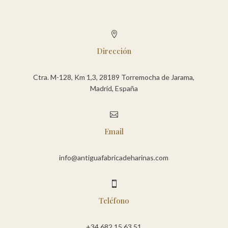

Dirección
Ctra. M-128, Km 1,3, 28189 Torremocha de Jarama,
Madrid, España

Email
info@antiguafabricadeharinas.com

Teléfono
+34 682 15 63 51