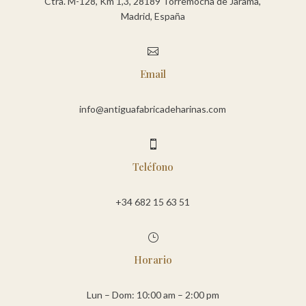
Ctra. M-128, Km 1,3, 28189 Torremocha de Jarama,
Madrid, España

Email
info@antiguafabricadeharinas.com

Teléfono
+34 682 15 63 51
}
Horario
Lun – Dom: 10:00 am – 2:00 pm